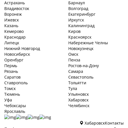
Астрахань
Барнаул
Владивосток
Волгоград
Воронеж
Екатеринбург
Ижевск
Иркутск
Казань
Калининград
Кемерово
Киров
Краснодар
Красноярск
Липецк
Набережные Челны
Нижний Новгород
Новокузнецк
Новосибирск
Омск
Оренбург
Пенза
Пермь
Ростов-на-Дону
Рязань
Самара
Саратов
Севастополь
Ставрополь
Тольятти
Томск
Тула
Тюмень
Ульяновск
Уфа
Хабаровск
Чебоксары
Челябинск
Ярославль
Хабаровск
Контакты