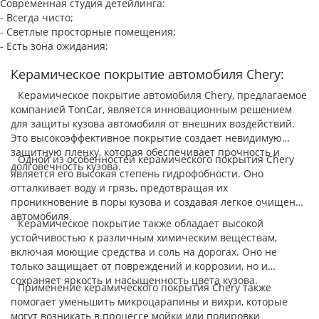
Современная студия детейлинга:
- Всегда чисто;
- Светлые просторные помещения;
- Есть зона ожидания;
Керамическое покрытие автомобиля Chery:
Керамическое покрытие автомобиля Chery, предлагаемое
компанией TonCar, является инновационным решением
для защиты кузова автомобиля от внешних воздействий.
Это высокоэффективное покрытие создает невидимую
защитную пленку, которая обеспечивает прочность и
Одной из особенностей керамического покрытия Chery
долговечность кузова.
является его высокая степень гидрофобности. Оно
отталкивает воду и грязь, предотвращая их
проникновение в поры кузова и создавая легкое очищение
автомобиля.
Керамическое покрытие также обладает высокой
устойчивостью к различным химическим веществам,
включая моющие средства и соль на дорогах. Оно не
только защищает от повреждений и коррозии, но и
сохраняет яркость и насыщенность цвета кузова.
Применение керамического покрытия Chery также
помогает уменьшить микроцарапины и вихри, которые
могут возникать в процессе мойки или полировки