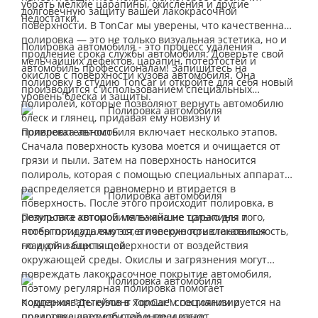
убрать мелкие царапины, окисления и другие
долговечную защиту вашей лакокрасочной
недостатки.
поверхности. В TonCar мы уверены, что качественная
полировка — это не только визуальная эстетика, но и
Полировка автомобиля - это процесс удаления
продление срока службы автомобиля. Доверьте свой
мельчайших дефектов, царапин, потертостей и
автомобиль профессионалам! Запишитесь на
окислов с поверхности кузова автомобиля. Она
полировку в студию TonCar и откройте для себя новый
производится с использованием специальных
уровень блеска и защиты.
полиролей, которые позволяют вернуть автомобилю
блеск и глянец, придавая ему новизну и
привлекательность.
Полировка автомобиля включает несколько этапов.
Сначала поверхность кузова моется и очищается от
грязи и пыли. Затем на поверхность наносится
полироль, которая с помощью специальных аппаратов
распределяется равномерно и втирается в
поверхность. После этого происходит полировка, в
результате которой мельчайшие царапины и
Полировка автомобиля важна не только для того,
потертости удаляются, а поверхность становится
чтобы придать ему эстетическую привлекательность,
гладкой и блестящей.
но и для защиты поверхности от воздействия
окружающей среды. Окислы и загрязнения могут
повреждать лакокрасочное покрытие автомобиля,
поэтому регулярная полировка помогает
поддерживать кузов в хорошем состоянии и
Компания "Детейлинг TonCar" специализируется на
предотвращает его старение и износ.
полировке автомобилей и предлагает