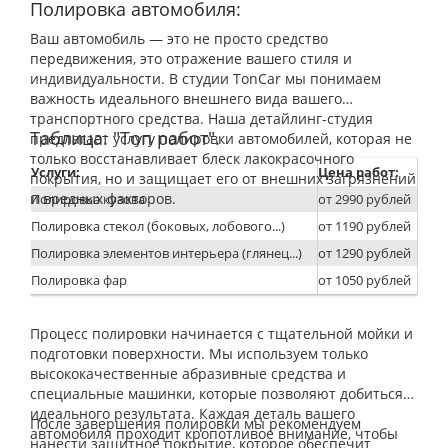
Полировка автомобиля:
Ваш автомобиль — это не просто средство
передвижения, это отражение вашего стиля и
индивидуальности. В студии TonCar мы понимаем
важность идеального внешнего вида вашего
транспортного средства. Наша детайлинг-студия
Таблица: "Топ работ".
предлагает услугу полировки автомобилей, которая не
только восстанавливает блеск лакокрасочного
Услуги:
Цена работ:
покрытия, но и защищает его от внешних загрязнений
и вредных факторов.
Полировка кузова
от 2990 рублей
Полировка стекол (боковых, лобового...)
от 1190 рублей
Полировка элементов интерьера (глянец...)
от 1290 рублей
Полировка фар
от 1050 рублей
Процесс полировки начинается с тщательной мойки и
подготовки поверхности. Мы используем только
высококачественные абразивные средства и
специальные машинки, которые позволяют добиться
идеального результата. Каждая деталь вашего
После завершения полировки мы рекомендуем
автомобиля проходит кропотливое внимание, чтобы
нанести защитное покрытие, которое обеспечит