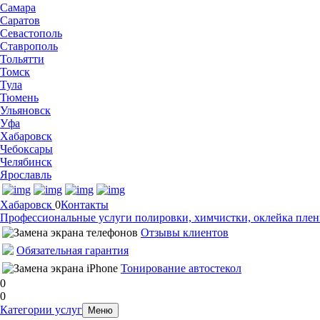
Самара
Саратов
Севастополь
Ставрополь
Тольятти
Томск
Тула
Тюмень
Ульяновск
Уфа
Хабаровск
Чебоксары
Челябинск
Ярославль
Хабаровск
0
Контакты
Профессиональные услуги полировки, химчистки, оклейка пленк
Отзывы клиентов
Обязательная гарантия
Тонирование автостекол
0
0
Категории услуг
Меню