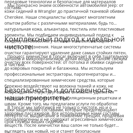
передовые технологии и безопасные для материалов
Мы прекрасно знаем особенности автомобилей Jeep: от
составы.
кожи сидений в Wrangler до практичной тканевой обивки
Cherokee. Наши специалисты обладают многолетним
опытом работы с различными материалами, будь то
натуральная кожа, алькантара, текстиль или пластиковые
элементы. Мы подбираем индивидуальный подход к
Комплексный подход к идеальной
каждому автомобилю, учитывая его комплектацию и
чистоте:
степень загрязнения. Наши многоступенчатые системы
очистки гарантируют удаление даже самых стойких пятен,
Процесс химчистки в Toncar включает в себя тщательную
запахов и микроорганизмов, делая воздух в салоне свежим
очистку всех поверхностей: от потолка и обивки сидений
и чистым.
до ковровых покрытий и багажника. Мы используем
профессиональные экстракторы, парогенераторы и
специализированные химические средства, которые
бережно воздействуют на волокна тканей и кожу, не
Безопасность и долговечность –
повреждая их структуру. особое внимание уделяется
наши приоритеты:
труднодоступным местам, вентиляционным решеткам и
швам. Кроме того, мы предлагаем услуги по обработке
В Toncar мы заботимся не только о чистоте, но и о
кожи защитными составами, которые предотвращают
здоровье пассажиров. Все используемые нами составы
потертости, выцветание и появление трещин, продлевая
гипоаллергенны и не содержат агрессивных химических
срок службы ваших сидений.
веществ. После химчистки ваш салон не только будет
выглядеть как новый, но и станет безопасным