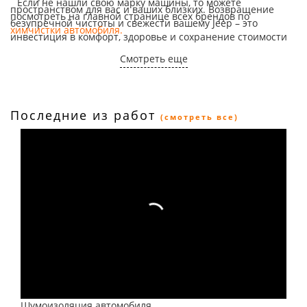
Если не нашли свою марку машины, то можете
пространством для вас и ваших близких. Возвращение
посмотреть на главной странице всех брендов по
безупречной чистоты и свежести вашему Jeep – это
химчистки автомобиля.
инвестиция в комфорт, здоровье и сохранение стоимости
вашего автомобиля. Мы гарантируем высочайшее
Смотреть еще
качество выполненных работ и приглашаем вас лично
убедиться в профессионализме команды Toncar.
Последние из работ
(смотреть все)
Шумоизоляция автомобиля