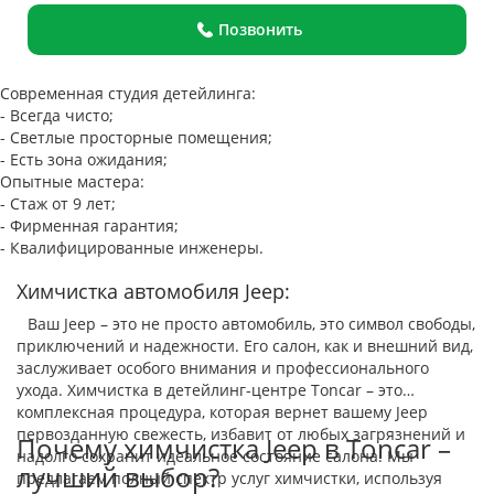
Позвонить
Современная студия детейлинга:
- Всегда чисто;
- Светлые просторные помещения;
- Есть зона ожидания;
Опытные мастера:
- Стаж от 9 лет;
- Фирменная гарантия;
- Квалифицированные инженеры.
Химчистка автомобиля Jeep:
Ваш Jeep – это не просто автомобиль, это символ свободы,
приключений и надежности. Его салон, как и внешний вид,
заслуживает особого внимания и профессионального
ухода. Химчистка в детейлинг-центре Toncar – это
комплексная процедура, которая вернет вашему Jeep
первозданную свежесть, избавит от любых загрязнений и
Почему химчистка Jeep в Toncar –
надолго сохранит идеальное состояние салона. Мы
лучший выбор?
предлагаем полный спектр услуг химчистки, используя