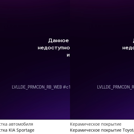
тка автомобиля
Керамическое покрытие
тка KIA Sportage
Керамическое покрытие Toyot