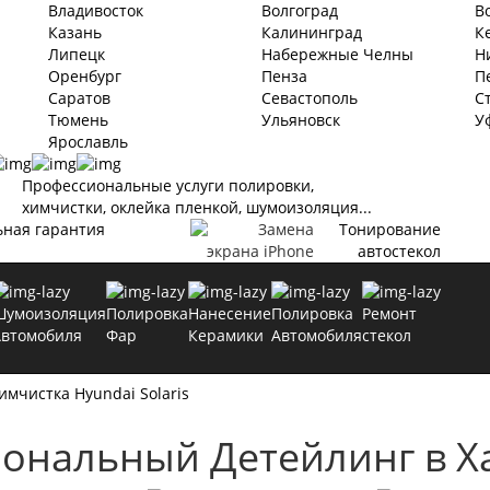
Владивосток
Волгоград
В
Казань
Калининград
К
Липецк
Набережные Челны
Н
Оренбург
Пенза
П
Саратов
Севастополь
С
Тюмень
Ульяновск
У
Ярославль
Профессиональные услуги полировки,
химчистки, оклейка пленкой, шумоизоляция...
ьная гарантия
Тонирование
автостекол
Шумоизоляция
Полировка
Нанесение
Полировка
Ремонт
Автомобиля
Фар
Керамики
Автомобиля
стекол
имчистка Hyundai Solaris
иональный Детейлинг
в Х