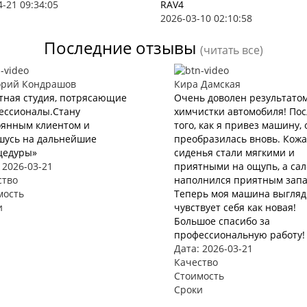
4-21 09:34:05
RAV4
2026-03-10 02:10:58
Последние отзывы
(читать все)
орий Кондрашов
Кира Дамская
тная студия, потрясающие
Очень доволен результато
ессионалы.Стану
химчистки автомобиля! Пос
оянным клиентом и
того, как я привез машину, 
шусь на дальнейшие
преобразилась вновь. Кож
цедуры»
сиденья стали мягкими и
 2026-03-21
приятными на ощупь, а са
ство
наполнился приятным запа
мость
Теперь моя машина выгляд
и
чувствует себя как новая!
Большое спасибо за
профессиональную работу!
Дата: 2026-03-21
Качество
Стоимость
Сроки