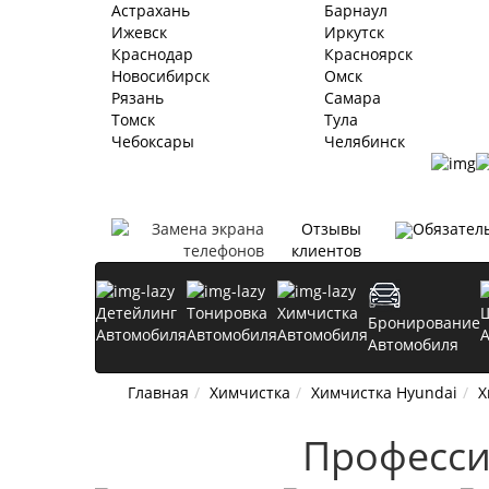
Астрахань
Барнаул
Ижевск
Иркутск
Краснодар
Красноярск
Новосибирск
Омск
Рязань
Самара
Томск
Тула
Чебоксары
Челябинск
Отзывы
Обязател
клиентов
Детейлинг
Тонировка
Химчистка
Бронирование
Автомобиля
Автомобиля
Автомобиля
Автомобиля
Главная
Химчистка
Химчистка Hyundai
Х
Професс