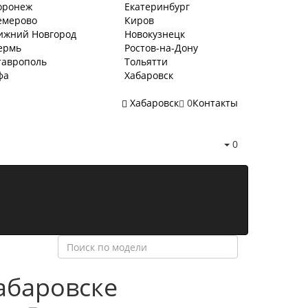
оронеж
Екатеринбург
емерово
Киров
ижний Новгород
Новокузнецк
ермь
Ростов-на-Дону
таврополь
Тольятти
фа
Хабаровск
Хабаровск
0
Контакты
0
абаровске