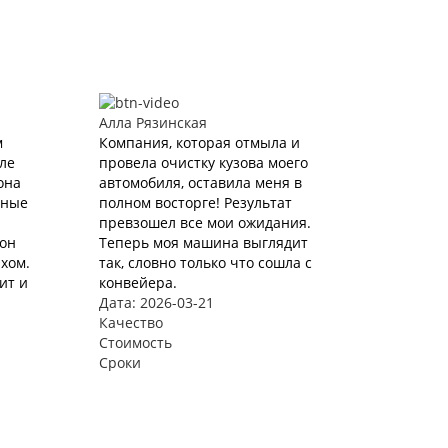
Алла Рязинская
м
Компания, которая отмыла и
ле
провела очистку кузова моего
она
автомобиля, оставила меня в
аные
полном восторге! Результат
превзошел все мои ожидания.
лон
Теперь моя машина выглядит
хом.
так, словно только что сошла с
ит и
конвейера.
Дата: 2026-03-21
Качество
Стоимость
Сроки