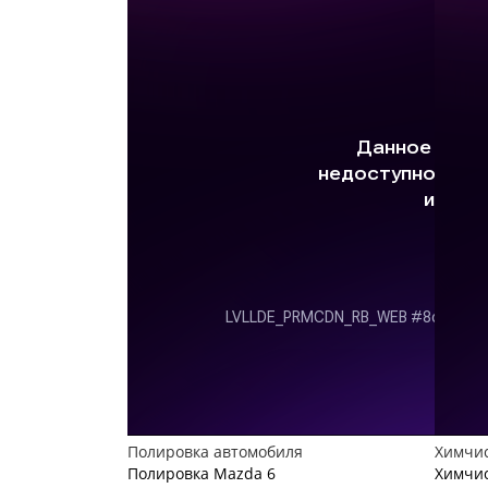
Полировка автомобиля
Химчис
Полировка Mazda 6
Химчис