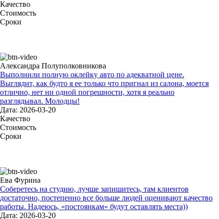
Качество
Стоимость
Сроки
Александра Полуполковникова
Выполнили полную оклейку авто по адекватной цене.
Выглядит, как будто я ее только что пригнал из салона, моется
отлично, нет ни одной погрешности, хотя я реально
разглядывал. Молодцы!
Дата: 2026-03-20
Качество
Стоимость
Сроки
Ева Фурина
Соберетесь на студию, лучше запишитесь, там клиентов
достаточно, постепенно все больше людей оценивают качество
работы. Надеюсь, «постоянкам» будут оставлять места))
Дата: 2026-03-20